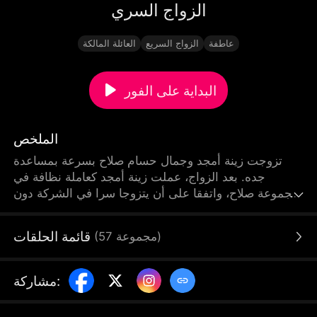
الزواج السري
عاطفة
الزواج السريع
العائلة المالكة
البداية على الفور
الملخص
تزوجت زينة أمجد وجمال حسام صلاح بسرعة بمساعدة
جده. بعد الزواج، عملت زينة أمجد كعاملة نظافة في
مجموعة صلاح، واتفقا على أن يتزوجا سرا في الشركة دون
إبلاغ زملائهما بعلاقتهما. لكن زينة أمجد تعرضت للتمييز من
زملائها في مجموعة صلاح، وكذلك حسد إسراء دائب، التي
قائمة الحلقات
)
مجموعة
57
(
كانت صديقة جمال الطفولية، وكانت تحبه في صمت،
وشعرت بالتهديد بسبب ظهور زينة، فقامت بتصميم مكيدة
للإيقاع بزينة أمجد، محاولة تدمير زواجها مع جمال
:
مشاركة