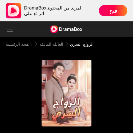
DramaBoxالمزيد من المحتوى
فتح
الرائع على
الزواج السري
العائلة المالكة
الصفحة الرئيسية