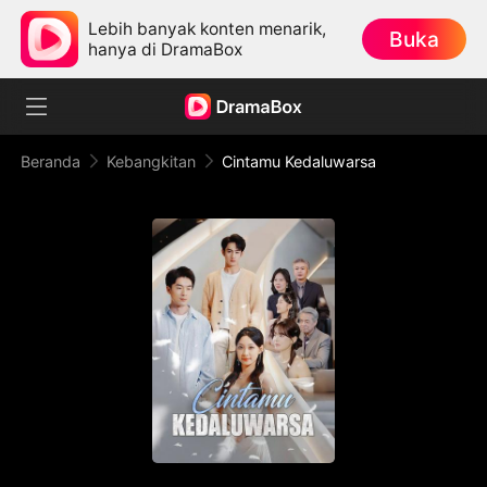
Lebih banyak konten menarik,
Buka
hanya di DramaBox
Beranda
Kebangkitan
Cintamu Kedaluwarsa