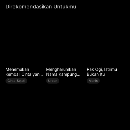
Direkomendasikan Untukmu
Menemukan
Mengharumkan
Pak Ogi, Istrimu
Kembali Cinta yang
Nama Kampung
Bukan Itu
Hilang
Halaman
Cinta-Sejati
Urban
Manis