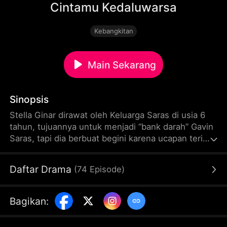
Cintamu Kedaluwarsa
Kebangkitan
Main Sekarang
Sinopsis
Stella Ginar dirawat oleh Keluarga Saras di usia 6
tahun, tujuannya untuk menjadi “bank darah” Gavin
Saras, tapi dia berbuat begini karena ucapan terima
kasih Gavin di saat kecil membuatnya rela hidup di
Keluarga Saras. Hanya saja semua berubah setelah
Daftar Drama
(
74
Episode
)
cinta pertama Gavin kembali dan di saat itu Stella
tahu ternyata dirinya hanya dimanfaatkan. Saat itu,
Stella bersumpah mau menjadi orang yang tak bisa
Bagikan
:
Gavin lampaui.