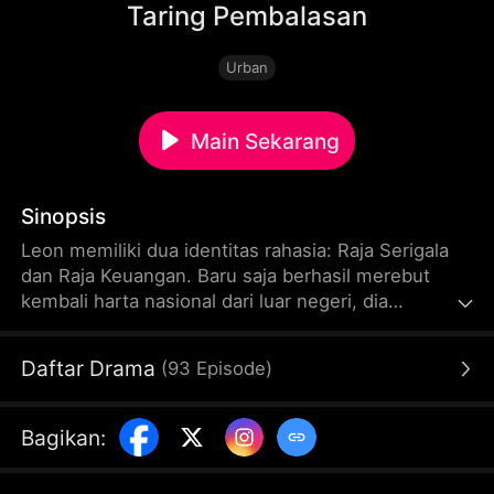
Taring Pembalasan
Urban
Main Sekarang
Sinopsis
Leon memiliki dua identitas rahasia: Raja Serigala
dan Raja Keuangan. Baru saja berhasil merebut
kembali harta nasional dari luar negeri, dia
mendapat kabar buruk, ayahnya di kampung
halaman ditindas oleh kelompok kriminal, ibunya
Daftar Drama
(
93
Episode
)
ditabrak hingga terluka parah. Dalam amarah yang
membara, Leon memimpin pasukan pengawal Raja
Serigala pulang, memburu dalang kejahatan,
Bagikan
:
menghancurkan kekuatan gelap, menegakkan
keadilan, dan memberikan pembalasan yang