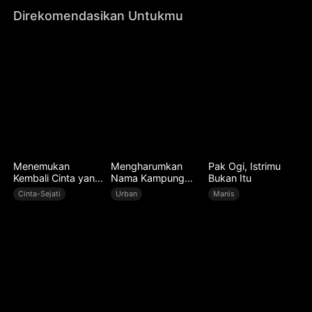
memuaskan.
Direkomendasikan Untukmu
Menemukan
Mengharumkan
Pak Ogi, Istrimu
Kembali Cinta yang
Nama Kampung
Bukan Itu
Hilang
Halaman
Cinta-Sejati
Urban
Manis