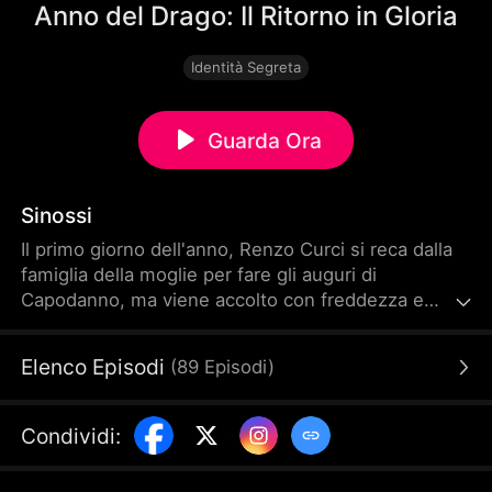
Anno del Drago: Il Ritorno in Gloria
Identità Segreta
Guarda Ora
Sinossi
Il primo giorno dell'anno, Renzo Curci si reca dalla
famiglia della moglie per fare gli auguri di
Capodanno, ma viene accolto con freddezza e
disprezzo. Quello che nessuno sospetta è la sua
vera identità: Renzo Curci è il Presidente del
Elenco Episodi
(
89
Episodi
)
Gruppo Paceanna, una delle dieci maggiori aziende
del paese!
Condividi
: