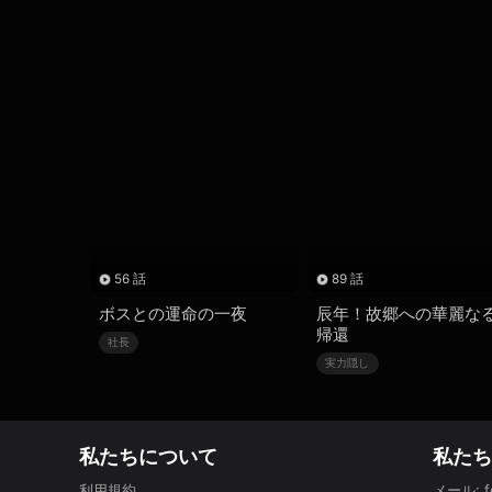
56 話
89 話
ボスとの運命の一夜
辰年！故郷への華麗な
帰還
社長
実力隠し
私たちについて
私た
利用規約
メール
: