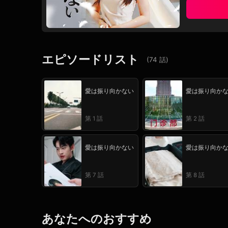
エピソードリスト
(
74
話
)
愛は振り向かない
愛は振り向か
第 1 話
第 2 話
愛は振り向かない
愛は振り向か
第 7 話
第 8 話
あなたへのおすすめ