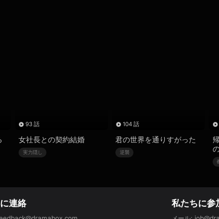
93 話
104 話
る
女社長との契約結婚
君の世界を通りすがった
実力隠し
逆襲
ちに連絡
私たちに参
feedback@dramabox.com
メール
:
job@dr