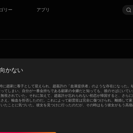
ゴリー
アプリ
向かない
の時に趙家に養子として迎えられ、趙嘉許の「血液提供者」のような存在になった。
なってしまい、自分が一番金持ちである顧家の令嬢だと知っても、彼のそばにいてい
に無視されていた。それに加えて、趙嘉許が忘れられない初恋が帰国すると、さらに
にさえ、輸血を拒否したのだ。これによって顧雲笙は完全に傷つけられ、離婚して家
ていたことに気づいた。彼女を見つけに行ったのだが、その時はもう彼女がもう高嶺