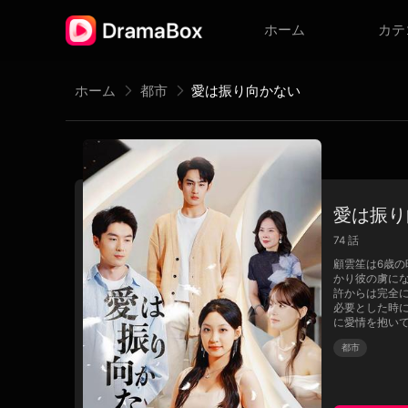
ホーム
カテ
ホーム
都市
愛は振り向かない
愛は振り
74
話
顧雲笙は6歳
かり彼の虜に
許からは完全
必要とした時
に愛情を抱い
都市