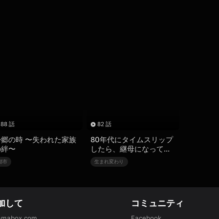
88 話
82 話
帰郷の時 〜失われた家族
80年代にタイムスリップ
の絆〜
したら、継母になってし
まった
都市
生まれ変わり
加して
コミュニティ
amabox.com
Facebook