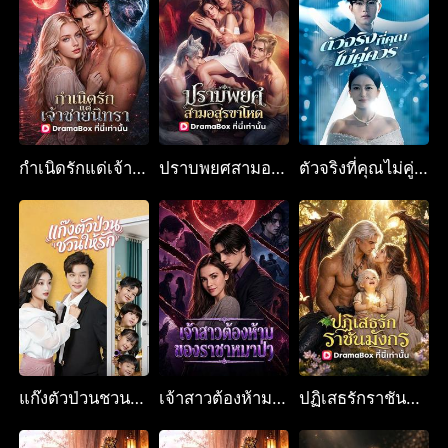
กำเนิดรักแด่เจ้าชายนิทรา
ปราบพยศสามอสูรขาโหด
ตัวจริงที่คุณไม่คู่ควร
แก๊งตัวป่วนชวนให้รัก
เจ้าสาวต้องห้ามของราชาหมาป่า
ปฏิเสธรักราชันมังกร(พากย์ไทย)