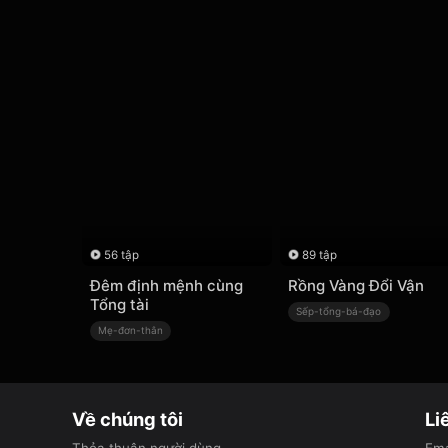
56 tập
89 tập
Đêm định mệnh cùng
Rồng Vàng Đổi Vận
Tổng tài
Sếp-tổng-bá-đạo
Mẹ-đơn-thân
Về chúng tôi
Li
Thỏa thuận người dùng
Ema