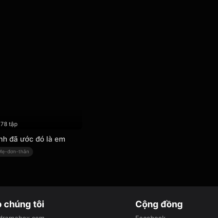
78 tập
nh đã ước đó là em
Mẹ-đơn-thân
 chúng tôi
Cộng đồng
dramabox.com
Facebook