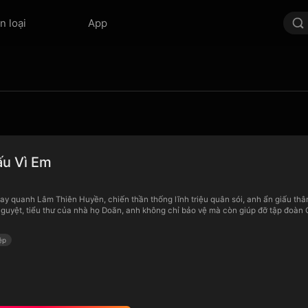
n loại
App
m
ấu Vì Em
y quanh Lâm Thiên Huyền, chiến thần thống lĩnh triệu quân sói, anh ẩn giấu thâ
guyệt, tiểu thư của nhà họ Doãn, anh không chỉ bảo vệ mà còn giúp đỡ tập đoàn 
ệp