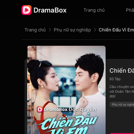
Trang chủ
Phâ
Trang chủ
Phụ nữ sự nghiệp
Chiến Đấu Vì E
Chiến Đ
93
Tập
Câu chuyện xoa
với Doãn Tân N
đời!
Phụ nữ sự nghi