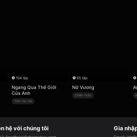
104 tập
65 tập
Ngang Qua Thế Giới
Nữ Vương
A
Của Anh
Chiến-thần
Tình-tay-ba
ên hệ với chúng tôi
Gia nhập
il
:
feedback@dramabox.com
Email
:
job@