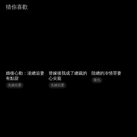
猜你喜歡
婚後心動：淩總追妻
替嫁後我成了總裁的
陸總的冷情罪妻
有點甜
心尖寵
復仇
先婚后爱
先婚后爱