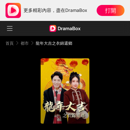
打開
更多精彩內容，盡在DramaBox
首頁
都市
龍年大吉之衣錦還鄉