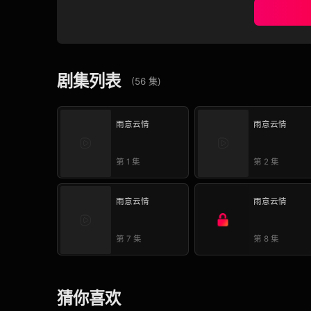
剧集列表
(
56
集
)
雨意云情
雨意云情
第 1 集
第 2 集
雨意云情
雨意云情
第 7 集
第 8 集
猜你喜欢