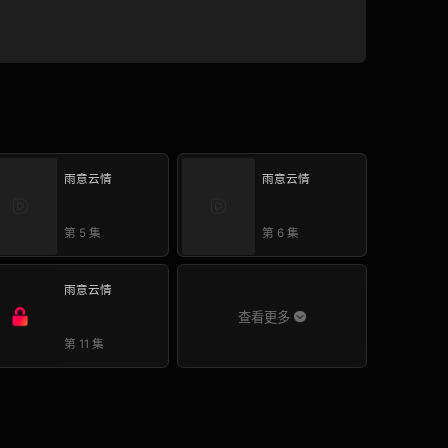
雨意云情
雨意云情
第 5 集
第 6 集
雨意云情
查看更多
第 11 集