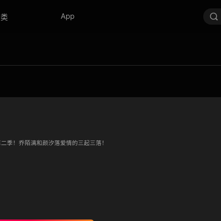
App
分类
第二季！乔陌漓和颜汐落爱情的三起三落！