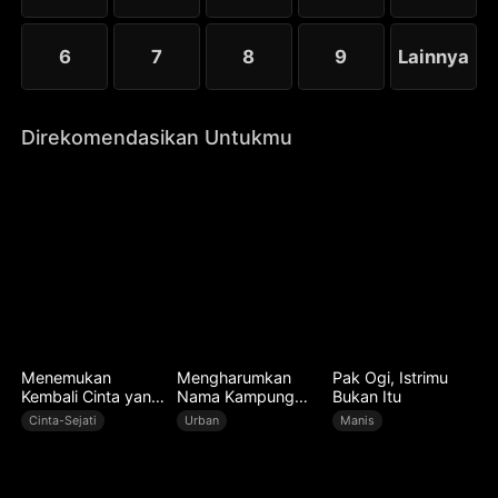
6
7
8
9
Lainnya
Direkomendasikan Untukmu
Menemukan
Mengharumkan
Pak Ogi, Istrimu
Kembali Cinta yang
Nama Kampung
Bukan Itu
Hilang
Halaman
Cinta-Sejati
Urban
Manis