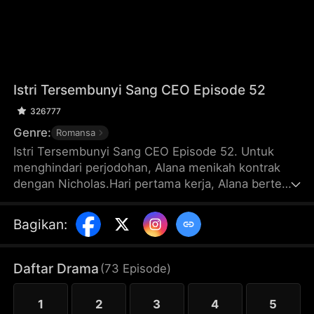
Istri Tersembunyi Sang CEO Episode 52
326777
Genre:
Romansa
Istri Tersembunyi Sang CEO Episode 52. Untuk
menghindari perjodohan, Alana menikah kontrak
dengan Nicholas.Hari pertama kerja, Alana bertemu
adik tirinya, Sherly, yang menyamar sebagai dirinya
dan mengambil alih posisi CEO perusahaan.
Bagikan
:
Sementara itu, Alana justru salah menganggap
Nicholas sebagai pelayan. Namun, Nicholas adalah
seorang pria kaya raya.Berbagai kejadian lucu
Daftar Drama
(
73
Episode
)
membuat hubungan Alana dan Nicholas makin
dekat. Akhirnya, kebenaran tentang identitas palsu
1
2
3
4
5
Sherly dan orang-orang di sekitarnya terungkap.