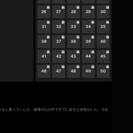
26
27
28
29
30
31
32
33
34
35
36
37
38
39
40
41
42
43
44
45
46
47
48
49
50
できると思っていたが、凌霄の心の中ですでに好きな女性がいた。それ