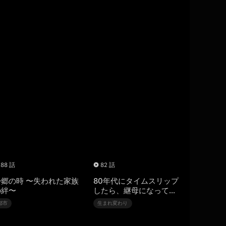
88 話
82 話
帰郷の時 〜失われた家族
80年代にタイムスリップ
の絆〜
したら、継母になってし
まった
都市
生まれ変わり