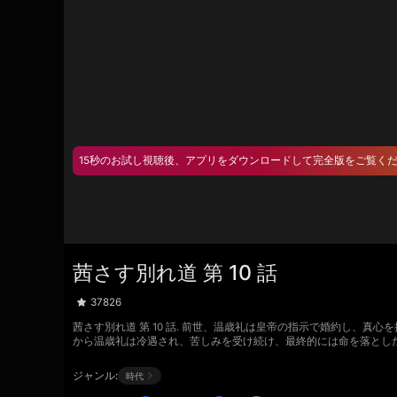
15秒のお試し視聴後、アプリをダウンロードして完全版をご覧く
茜さす別れ道 第 10 話
37826
茜さす別れ道 第 10 話. 前世、温歳礼は皇帝の指示で婚約し
から温歳礼は冷遇され、苦しみを受け続け、最終的には命を落とし
ジャンル:
時代