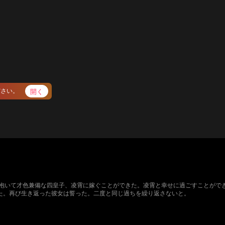
開く
ださい。
、真心を抱いて才色兼備な四皇子、凌霄に嫁ぐことができた。凌霄と幸せに過ごすことが
た。再び生き返った彼女は誓った。二度と同じ過ちを繰り返さないと。