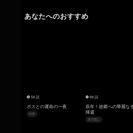
あなたへのおすすめ
56 話
89 話
ボスとの運命の一夜
辰年！故郷への華麗な
帰還
社長
実力隠し