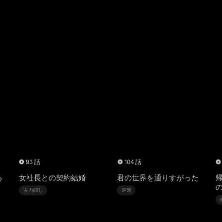
93 話
104 話
る
女社長との契約結婚
君の世界を通りすがった
実力隠し
逆襲