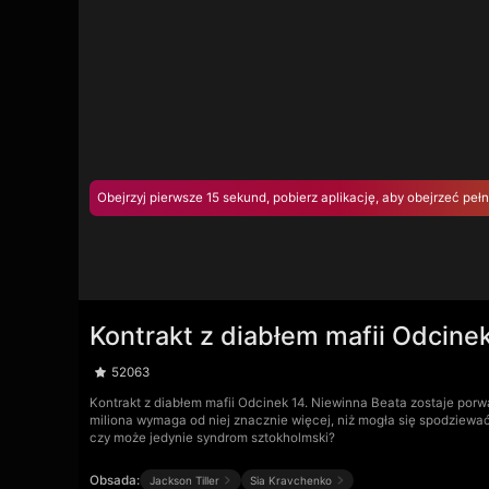
Obejrzyj pierwsze 15 sekund, pobierz aplikację, aby obejrzeć peł
Kontrakt z diabłem mafii Odcine
52063
Kontrakt z diabłem mafii Odcinek 14. Niewinna Beata zostaje porw
miliona wymaga od niej znacznie więcej, niż mogła się spodziewa
czy może jedynie syndrom sztokholmski?
Obsada:
Jackson Tiller
Sia Kravchenko