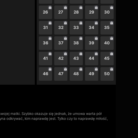
26
27
28
29
30
31
32
33
34
35
36
37
38
39
40
41
42
43
44
45
46
47
48
49
50
swojej matki. Szybko okazuje się jednak, że umowa warta pół
na odkrywać, kim naprawdę jest. Tylko czy to naprawdę miłość,