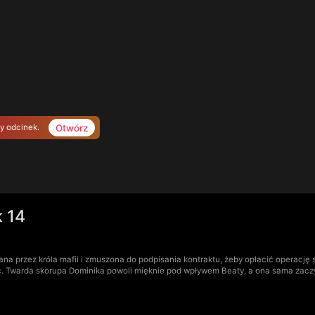
Otwórz
ny odcinek.
k 14
ana przez króla mafii i zmuszona do podpisania kontraktu, żeby opłacić operację 
ć. Twarda skorupa Dominika powoli mięknie pod wpływem Beaty, a ona sama zaczy