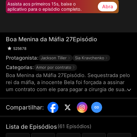
Assista aos primeiros 15s, baixe o
Abra
aplicativo para o episódio completo.
Boa Menina da Máfia 27Episódio
525678
Protagonista:
Jackson Tiller
Sia Kravchenko
Categorias:
Amor por contrato
Boa Menina da Máfia 27Episódio. Sequestrada pelo
rei da máfia, a inocente Bela foi forçada a assinar
um contrato com ele para pagar a cirurgia de sua
mãe. No entanto, esse contrato, no valor de 3
milhões de reais, exige muito mais à Bela do que
Compartilhar
:
ela jamais imaginou... Enquanto a casca dura do rei
da máfia vem sendo suaviada lentamente pela
Bela, ela também descobriu a parte verdadeira de
Lista de Episódios
(
61
Episódios
)
si prória. Mas será que isso é amor, ou apenas