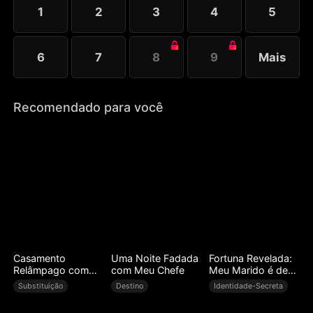
síndrome de Estocolmo?
1
2
3
4
5
6
7
8
9
Mais
Recomendado para você
Casamento
Uma Noite Fadada
Fortuna Revelada:
Relâmpago com
com Meu Chefe
Meu Marido é de
Meu Marido
Estouro
Substituição
Destino
Identidade-Secreta
Lobisomem