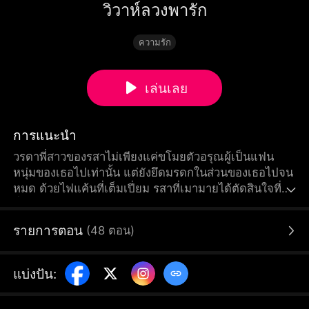
วิวาห์ลวงพารัก
ความรัก
เล่นเลย
การแนะนำ
วรดาพี่สาวของรสาไม่เพียงแค่ขโมยตัวอรุณผู้เป็นแฟน
หนุ่มของเธอไปเท่านั้น แต่ยังยึดมรดกในส่วนของเธอไปจน
หมด ด้วยไฟแค้นที่เต็มเปี่ยม รสาที่เมามายได้ตัดสินใจที่จะ
ยั่วยวนยศกรผู้เป็นอาแสนหล่อเหลาของอรุณ ยศกรผู้แสน
เย็นชานั้นหลงเสน่ห์รสาและรักเธอเข้าเต็มเปา แต่ต่อมา
รายการตอน
(
48
ตอน
)
พวกเขาทั้งคู่ได้รู้ว่า รสาเข้าใจผิดว่ายศกรนั้นเป็นอาของ
อรุณ และการที่เธอเข้าหาเขาในตอนแรก ก็เพียงเพื่อ
ต้องการแก้แค้นอรุณเท่านั้น ซึ่งนี่ทำให้ความรักระหว่าง
แบ่งปัน
:
พวกเขาทั้งสองเกิดปัญหา