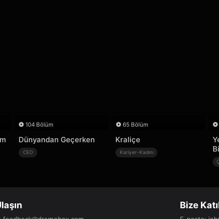
104 Bölüm
65 Bölüm
'm
Dünyandan Geçerken
Kraliçe
Y
B
CEO
Kariyer-Kadını
Ulaşın
Bize Katı
:
feedback@dramabox.com
E-posta
:
jo