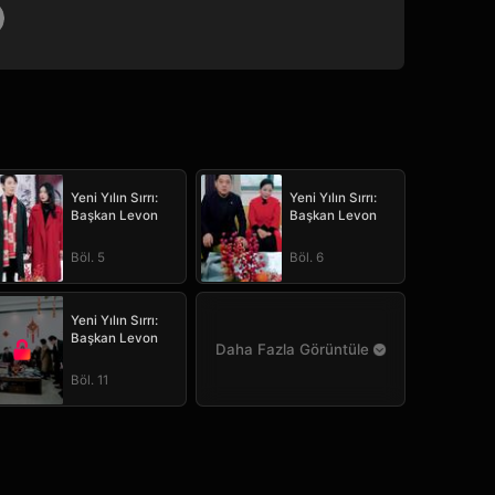
Yeni Yılın Sırrı:
Yeni Yılın Sırrı:
Başkan Levon
Başkan Levon
Böl. 5
Böl. 6
Yeni Yılın Sırrı:
Başkan Levon
Daha Fazla Görüntüle
Böl. 11