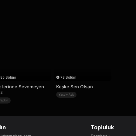
85 Bölüm
78 Bölüm
eterince Sevemeyen
Keşke Sen Olsan
iz
Yasak-Aşk
Çapkın
lın
Topluluk
b@dramabox.com
Facebook