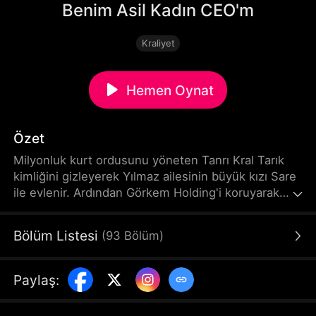
Benim Asil Kadın CEO'm
Kraliyet
Hemen Oynat
Özet
Milyonluk kurt ordusunu yöneten Tanrı Kral Tarık
kimliğini gizleyerek Yılmaz ailesinin büyük kızı Sare
ile evlenir. Ardından Görkem Holding'i koruyarak
zirveye doğru ilerler. Hayatının doruğuna ulaşır.
Bölüm Listesi
(
93
Bölüm
)
Paylaş
: