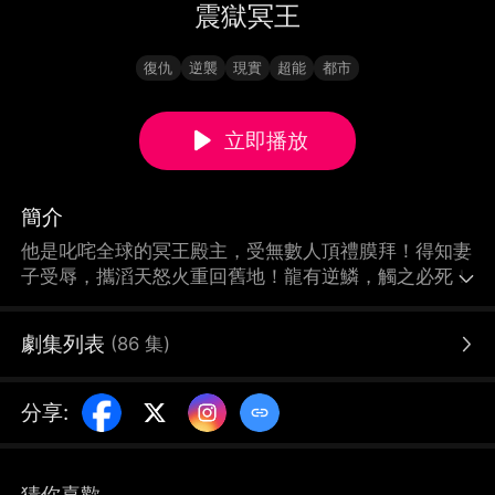
震獄冥王
復仇
逆襲
現實
超能
都市
立即播放
簡介
他是叱咤全球的冥王殿主，受無數人頂禮膜拜！得知妻
子受辱，攜滔天怒火重回舊地！龍有逆鱗，觸之必死！
劇集列表
(
86
集
)
分享
:
猜你喜歡