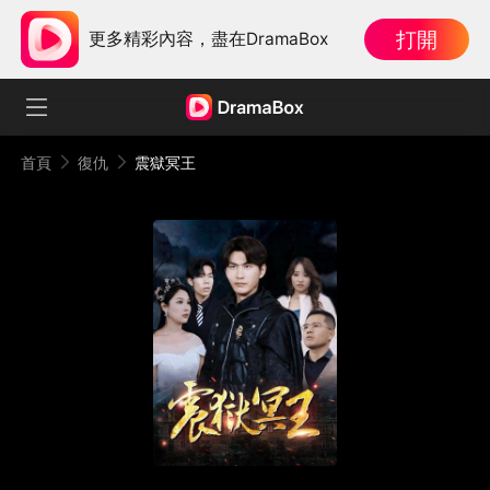
打開
更多精彩內容，盡在DramaBox
首頁
復仇
震獄冥王