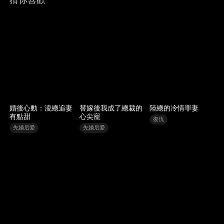
婚後心動：淩總追妻
替嫁後我成了總裁的
陸總的冷情罪妻
有點甜
心尖寵
復仇
先婚后爱
先婚后爱