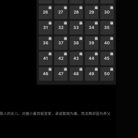
26
27
28
29
30
31
32
33
34
35
36
37
38
39
40
41
42
43
44
45
46
47
48
49
50
命恩人的女儿，对唐小曼百般宠爱，承诺娶她为妻。而沈茜却因为养父