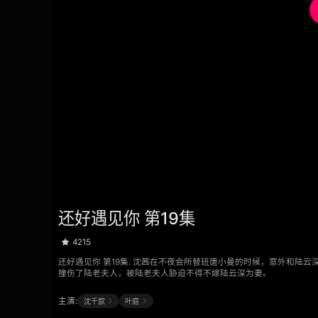
还好遇见你 第19集
4215
还好遇见你 第19集. 沈茜在不夜会所替班唐小曼的时候，意外和
撞伤了陆老夫人，被陆老夫人胁迫不得不嫁陆云深为妻。
主演:
沈千歆
叶庭