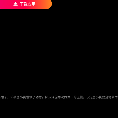
下载应用
陆云深睡了，却被唐小曼冒领了功劳。陆云深因为沈茜丢下的玉佩，认定唐小曼就是他救