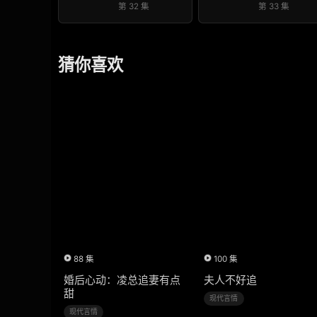
第 32 集
第 33 集
猜你喜欢
88 集
100 集
婚后心动：凌总追妻有点
夫人不好追
甜
现代言情
现代言情