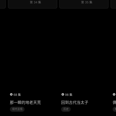
第 34 集
第 35 集
68 集
98 集
那一瞬的地老天荒
回到古代当太子
现代言情
历史