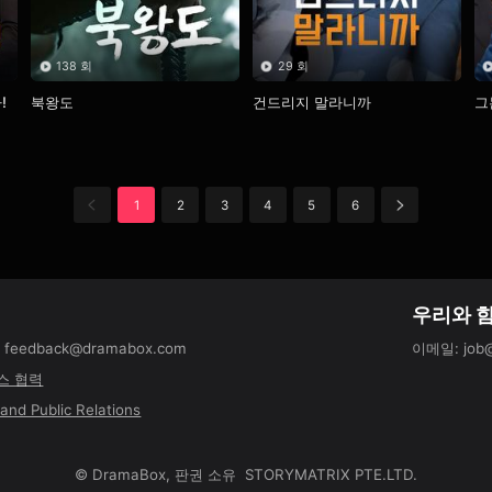
138 회
29 회
!
북왕도
건드리지 말라니까
그
1
2
3
4
5
6
우리와 
:
feedback@dramabox.com
이메일
:
job
스 협력
and Public Relations
©
DramaBox
,
판권 소유
STORYMATRIX PTE.LTD.