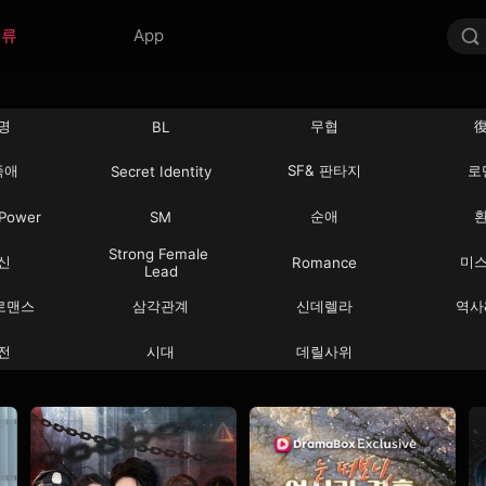
분류
App
명
무협
BL
족애
SF& 판타지
로
Secret Identity
순애
 Power
SM
Strong Female 
신
미
Romance
Lead
로맨스
삼각관계
신데렐라
역사
전
시대
데릴사위