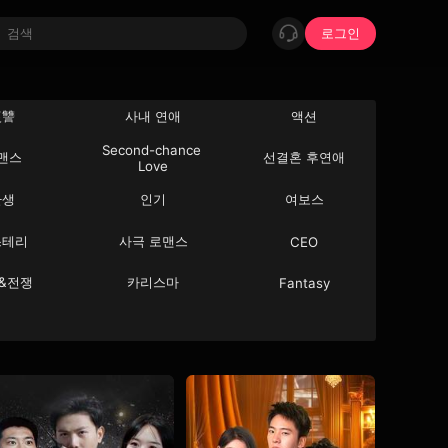
로그인
復讐
사내 연애
액션
Second-chance 
맨스
선결혼 후연애
Love
환생
인기
여보스
스테리
사극 로맨스
CEO
&전쟁
카리스마
Fantasy