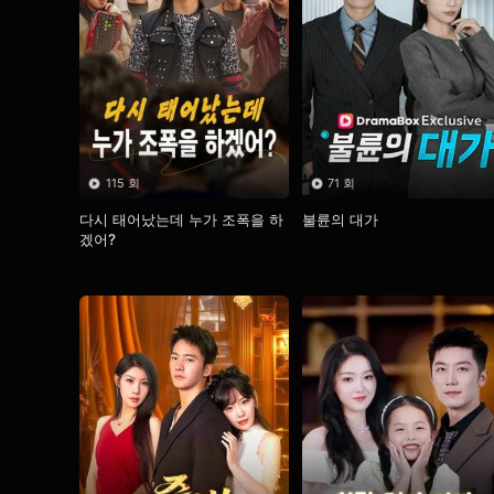
115 회
71 회
다시 태어났는데 누가 조폭을 하
불륜의 대가
겠어?