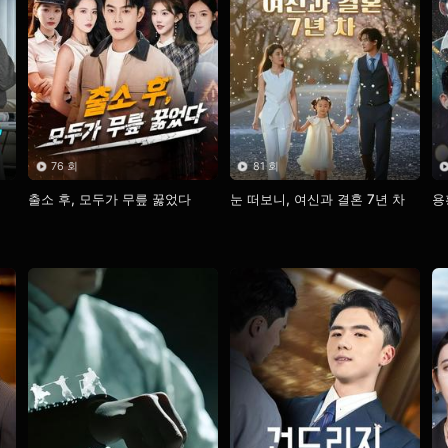
76 회
81 회
출소 후, 모두가 무릎 꿇었다
눈 떠보니, 여신과 결혼 7년 차
용