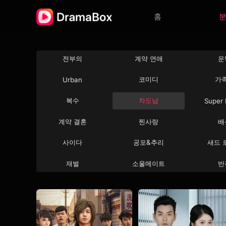
홈
전부의
계약 연애
운
코미디
가
Urban
복수
차도남
Super
계약 결혼
찐사랑
배
사이다
공포&추리
새드 
재벌
소울메이트
반