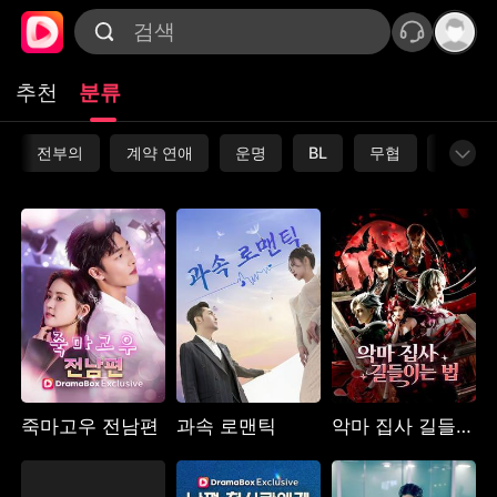
추천
분류
전부의
계약 연애
운명
BL
무협
復讐
죽마고우 전남편
과속 로맨틱
악마 집사 길들이는 법