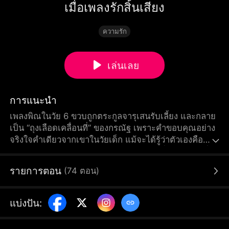
เมื่อเพลงรักสิ้นเสียง
ความรัก
เล่นเลย
การแนะนำ
เพลงพิณในวัย 6 ขวบถูกตระกูลจารุเสนรับเลี้ยง และกลาย
เป็น “ถุงเลือดเคลื่อนที่” ของกรณัฐ เพราะคำขอบคุณอย่าง
จริงใจคำเดียวจากเขาในวัยเด็ก แม้จะได้รู้ว่าตัวเองคือ
ทายาทของตระกูลกีรติ มหาเศรษฐีอันดับหนึ่ง ก็ยังยินดีที่จะ
อยู่ต่อ หลังแต่งงาน เธอคอยทำหน้าที่ดูแลบ้านแต่กลับถูก
รายการตอน
(
74
ตอน
)
เมินเฉย เมื่อรักฝังใจของกรณัฐกลับมา เขาก็ยิ่งเย็นชากับ
เธอ ถึงขั้นที่ปฏิเสธจะให้เลือดตอนเธอประสบอุบัติเหตุ
เพลงพิณที่หมดหวังขอหย่าร้างแล้วจากไป...
แบ่งปัน
: