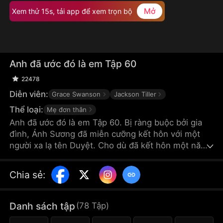
Mở
Xem thử 15s, tải app để xem trọn bộ
Anh đã ước đó là em Tập 60
22478
Diễn viên:
Grace Swanson
Jackson Tiller
Thể loại:
Mẹ đơn thân
Anh đã ước đó là em Tập 60. Bị ràng buộc bởi gia
đình, Ánh Sương đã miễn cưỡng kết hôn với một
người xa lạ tên Duyệt. Cho dù đã kết hôn một năm
nhưng số lần họ gặp nhau ít đến nỗi cả hai không
nhớ mặt người kia. Ánh Sương đang làm quen với
Chia sẻ
:
đời sống công sở thì bất ngờ phải lòng ông chủ - tỷ
phú Bắc Luân Duy. Sau khi trải qua hàng loạt tình
huống nghẹt thở, Ánh Sương sửng sốt khi phát
Danh sách tập
(
78
Tập
)
hiện ra người đàn ông Luân Duy hấp dẫn kia, trên