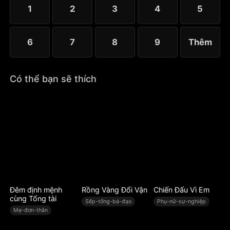
thực tế lại là người chồng tên Duyệt trên danh
1
2
3
4
5
nghĩa…
6
7
8
9
Thêm
Có thể bạn sẽ thích
Đêm định mệnh
Rồng Vàng Đổi Vận
Chiến Đấu Vì Em
cùng Tổng tài
Sếp-tổng-bá-đạo
Phụ-nữ-sự-nghiệp
Mẹ-đơn-thân