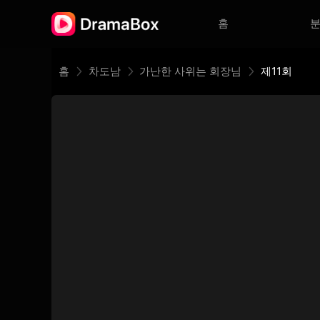
홈
홈
차도남
가난한 사위는 회장님
제11회