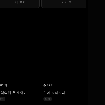
제 28 회
제 29 회
82 회
85 회
임슬립 온 새엄마
연애 리터러시
환생
순애