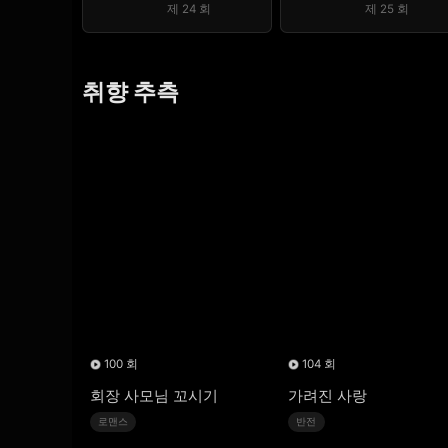
제 24 회
제 25 회
취향 추측
100 회
104 회
회장 사모님 꼬시기
가려진 사랑
로맨스
반전