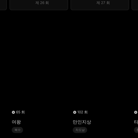
제 26 회
제 27 회
65 회
102 회
여왕
만인지상
타
복수
차도남