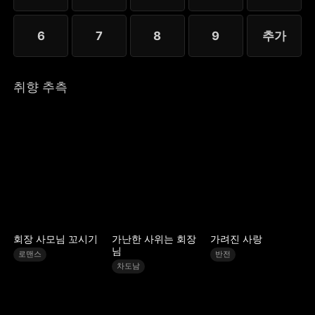
과 역경을 이겨내고 새로운 인생을 맞이하게 된
다.STORYMATRIX PTE.LTD
6
7
8
9
추가
취향 추측
회장 사모님 꼬시기
가난한 사위는 회장
가려진 사랑
님
로맨스
반전
차도남