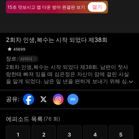
열기
15초 맛보시고 앱 다운 받아 완결판 보기
2회차 인생,복수는 시작 되었다 제38회
45699
장르:
사이다
2회차 인생,복수는 시작 되었다 제38회. 남편이 첫사
랑한테 빠져 있을 때 심은정은 자신이 암에 걸린 사실
을 알게 되었다. 남은 일 년을 편하게 보내기 위해 심은
정은 남편의 외도를 눈감아 줬지만 돌아오는 건 시어머
니의 편애와 남편의 무관심 그리고 내연녀의 주인 행세
공유
:
였다. 가정을 잃은 것도 모자라 심지어 내연녀의 차에
치여 죽게 되었다. 그런데 눈을 떠보니 종양은 없어졌
고 남편의 내연녀가 집에 들어오기 전이였다. 심은정은
에피소드 목록
(
76
회
)
마지막 기회를 잡고 디자이너 퀸의 신분으로 고성 그룹
에 입사하여 컴백하게 된다. 환생 후 심은정은 내연녀
1
2
3
4
5
와 찌질남한테 복수하고 사업에 전념하면서 모든 고난