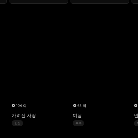
104 회
65 회
가려진 사랑
여왕
반전
복수