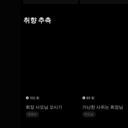
취향 추측
100 회
89 회
회장 사모님 꼬시기
가난한 사위는 회장님
로맨스
차도남