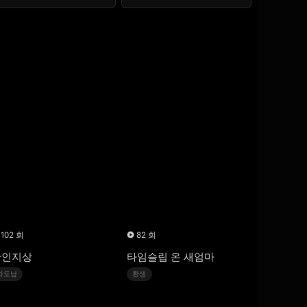
102 회
82 회
만인지상
타임슬립 온 새엄마
차도남
환생