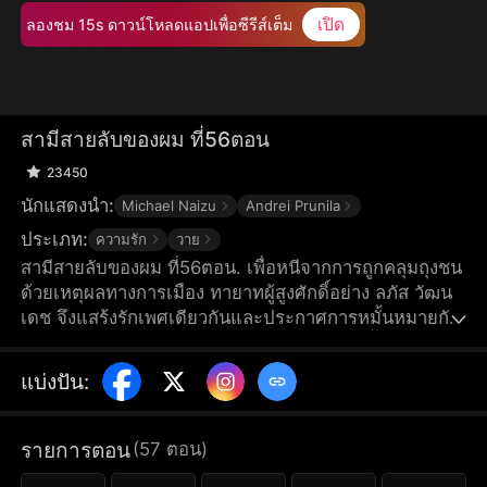
เปิด
ลองชม 15s ดาวน์โหลดแอปเพื่อซีรีส์เต็ม
สามีสายลับของผม ที่56ตอน
23450
นักแสดงนำ:
Michael Naizu
Andrei Prunila
ประเภท:
ความรัก
วาย
สามีสายลับของผม ที่56ตอน. เพื่อหนีจากการถูกคลุมถุงชน
ด้วยเหตุผลทางการเมือง ทายาทผู้สูงศักดิ์อย่าง ลภัส วัฒน
เดช จึงแสร้งรักเพศเดียวกันและประกาศการหมั้นหมายกับ
ผู้บริหารคนใหม่ของบริษัทโดยไม่รู้เลยว่า “คู่หมั้น” ของเขา
แท้จริงแล้วคือ สายลับวิทิต ที่แฝงตัวเข้ามาสืบสวนการ
แบ่งปัน
:
คอร์รัปชั่นของครอบครัวเขา ความลับที่ถูกปิดบังจึงทำให้
เกิดเรื่องชุลมุนที่มาพร้อมกับความอันตราย และความรู้สึก
ใหม่ ๆ ที่คาดไม่ถึงที่เกิดขึ้นระหว่างทาง
รายการตอน
(
57
ตอน
)