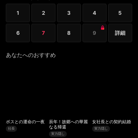
1
2
3
4
5
6
7
8
9
詳細
あなたへのおすすめ
ボスとの運命の一夜
辰年！故郷への華麗
女社長との契約結婚
なる帰還
社長
実力隠し
実力隠し