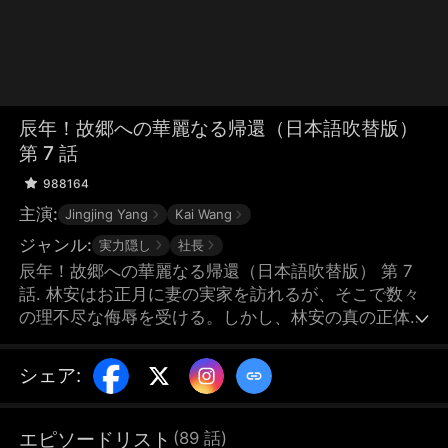
辰年！故郷への華麗なる帰還（日本語吹替版）
第 7 話
988164
主演:
Jingjing Yang
Kai Wang
ジャンル:
実力隠し
社長
辰年！故郷への華麗なる帰還（日本語吹替版） 第 7
話. 林安はお正月に妻の実家を訪れるが、そこで数々
の理不尽な侮辱を受ける。しかし、林安の真の正体
が、全国トップレベルの大企業、万安グループの会長
であることは、誰も知らない。
シェア
:
エピソードリスト
(
89
話
)