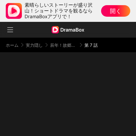
素晴らしいストーリーが盛り沢
開く
山！ショートドラマを観るなら
DramaBoxアプリで！
ホーム
実力隠し
辰年！故郷への華麗なる帰還（日本語吹替版）
第 7 話