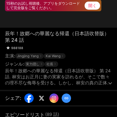
15秒のお試し視聴後、アプリをダウンロード
開く
して完全版をご覧ください。
辰年！故郷への華麗なる帰還（日本語吹替版）
第 24 話
988188
主演:
Jingjing Yang
Kai Wang
ジャンル:
実力隠し
社長
辰年！故郷への華麗なる帰還（日本語吹替版） 第 24
話. 林安はお正月に妻の実家を訪れるが、そこで数々
の理不尽な侮辱を受ける。しかし、林安の真の正体
が、全国トップレベルの大企業、万安グループの会長
であることは、誰も知らない。
シェア
:
エピソードリスト
(
89
話
)