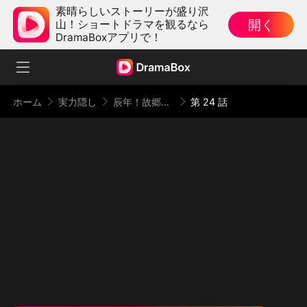
素晴らしいストーリーが盛り沢
開く
山！ショートドラマを観るなら
DramaBoxアプリで！
ホーム
実力隠し
辰年！故郷への華麗なる帰還（日本語吹替版）
第 24 話