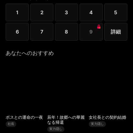
1
2
3
4
5
6
7
8
9
詳細
あなたへのおすすめ
ボスとの運命の一夜
辰年！故郷への華麗
女社長との契約結婚
なる帰還
社長
実力隠し
実力隠し