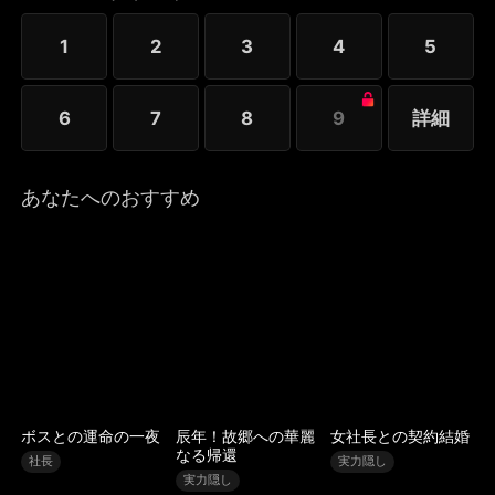
1
2
3
4
5
6
7
8
9
詳細
あなたへのおすすめ
ボスとの運命の一夜
辰年！故郷への華麗
女社長との契約結婚
なる帰還
社長
実力隠し
実力隠し