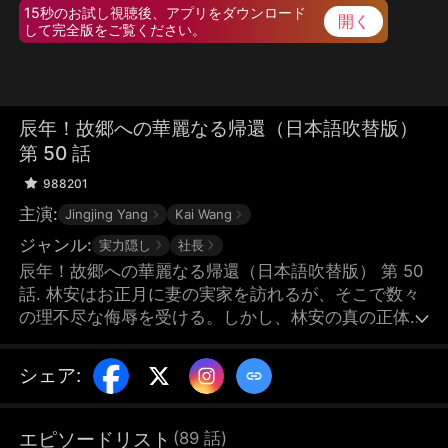
15秒のお試し視聴後、アプリをダウンロード
開く
して完全版をご覧ください。
辰年！故郷への華麗なる帰還（日本語吹替版）
第 50 話
988201
主演:
Jingjing Yang
Kai Wang
ジャンル:
実力隠し
社長
辰年！故郷への華麗なる帰還（日本語吹替版） 第 50
話. 林安はお正月に妻の実家を訪れるが、そこで数々
の理不尽な侮辱を受ける。しかし、林安の真の正体
が、全国トップレベルの大企業、万安グループの会長
であることは、誰も知らない。
シェア
:
エピソードリスト
(
89
話
)