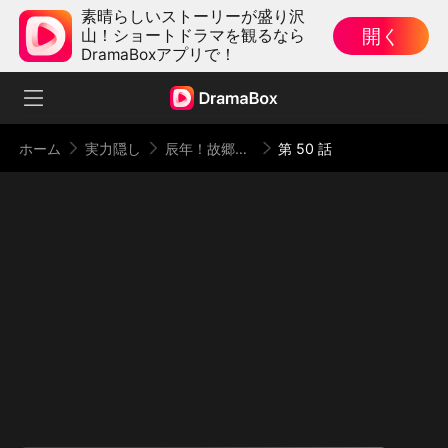
素晴らしいストーリーが盛り沢
開く
山！ショートドラマを観るなら
DramaBoxアプリで！
ホーム
実力隠し
辰年！故郷への華麗なる帰還（日本語吹替版）
第 50 話