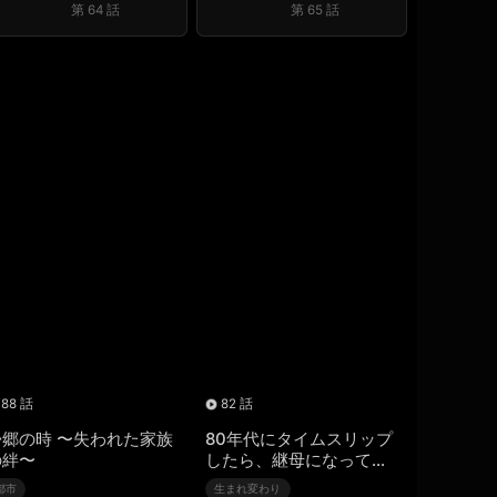
第 64 話
第 65 話
88 話
82 話
帰郷の時 〜失われた家族
80年代にタイムスリップ
の絆〜
したら、継母になってし
まった
都市
生まれ変わり