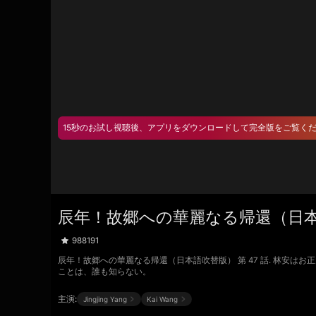
15秒のお試し視聴後、アプリをダウンロードして完全版をご覧く
辰年！故郷への華麗なる帰還（日本語
988191
辰年！故郷への華麗なる帰還（日本語吹替版） 第 47 話. 林
ことは、誰も知らない。
主演:
Jingjing Yang
Kai Wang