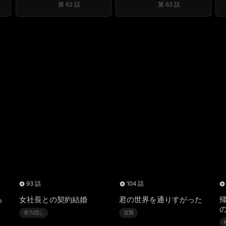
第 62 話
第 63 話
93 話
104 話
る
女社長との契約結婚
君の世界を通りすがった
実力隠し
逆襲