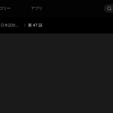
ゴリー
アプリ
辰年！故郷への華麗なる帰還（日本語吹替版）
第 47 話