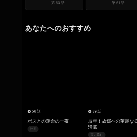
第 60 話
第 61 話
あなたへのおすすめ
56 話
89 話
ボスとの運命の一夜
辰年！故郷への華麗な
帰還
社長
実力隠し