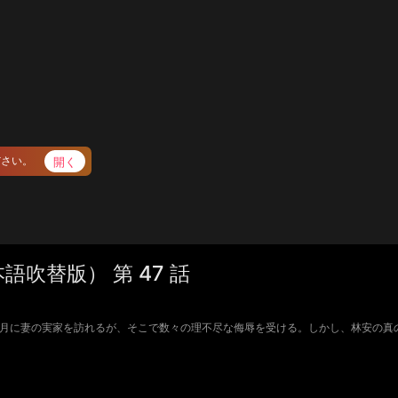
開く
ださい。
吹替版） 第 47 話
安はお正月に妻の実家を訪れるが、そこで数々の理不尽な侮辱を受ける。しかし、林安の