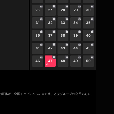
26
27
28
29
30
31
32
33
34
35
36
37
38
39
40
41
42
43
44
45
46
47
48
49
50
真の正体が、全国トップレベルの大企業、万安グループの会長である