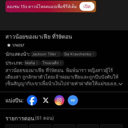
เปิด
ลองชม 15s ดาวน์โหลดแอปเพื่อซีรีส์เต็ม
สาวน้อยของมาเฟีย ที่19ตอน
174057
นักแสดงนำ:
Jackson Tiller
Sia Kravchenko
ประเภท:
Mafia
โรแมนติก
สาวน้อยของมาเฟีย ที่19ตอน. พิมพ์นารา หญิงสาวผู้ไร้
เดียงสา ถูกลักพาตัวโดยเจ้าพ่อมาเฟียและถูกบีบบังคับให้
เซ็นสัญญากับเขาเพื่อนำเงินไปจ่ายค่าผ่าตัดให้แม่ของเธอ
อย่างไรก็ตามสัญญามูลค่าครึ่งล้านดอลลาร์นี้กลับเรียกร้อง
จากพิมพ์นารามากกว่าที่เธอคาดคิดไว้…ท่าทีภายนอกที่ดู
แบ่งปัน
:
แข็งกระด้างของเจ้าพ่อมาเฟียเริ่มอ่อนลงเรื่อย ๆ เมื่ออยู่กับ
พิมพ์นารา ในขณะที่พิมพ์นาราก็เริ่มค้นพบตัวตนที่แท้จริง
ของตัวเอง แต่สิ่งที่เกิดขึ้นระหว่างพวกเขาคือความรัก หรือ
รายการตอน
(
61
ตอน
)
เป็นเพียงแค่ผลของภาวะสตอกโฮล์มกันแน่?