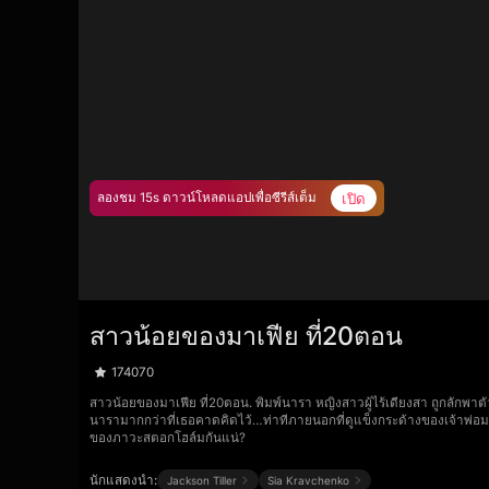
เปิด
ลองชม 15s ดาวน์โหลดแอปเพื่อซีรีส์เต็ม
สาวน้อยของมาเฟีย ที่20ตอน
174070
สาวน้อยของมาเฟีย ที่20ตอน. พิมพ์นารา หญิงสาวผู้ไร้เดียงสา ถูกลักพาตั
นารามากกว่าที่เธอคาดคิดไว้…ท่าทีภายนอกที่ดูแข็งกระด้างของเจ้าพ่อมาเฟีย
ของภาวะสตอกโฮล์มกันแน่?
นักแสดงนำ:
Jackson Tiller
Sia Kravchenko