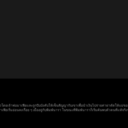
วโดยเจ้าพ่อมาเฟียและถูกบีบบังคับให้เซ็นสัญญากับเขาเพื่อนำเงินไปจ่ายค่าผ่าตัดให้แม่ขอ
เริ่มอ่อนลงเรื่อย ๆ เมื่ออยู่กับพิมพ์นารา ในขณะที่พิมพ์นาราก็เริ่มค้นพบตัวตนที่แท้จริง