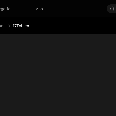
egorien
App
ung
17Folgen