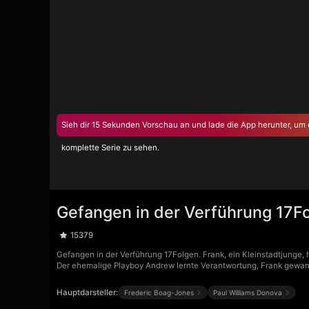
Sieh dir 15 Sekunden Vorschau an und lade die App herunter, um 
komplette Serie zu sehen.
Gefangen in der Verführung 17F
15379
Gefangen in der Verführung 17Folgen. Frank, ein Kleinstadtjunge, 
Der ehemalige Playboy Andrew lernte Verantwortung, Frank gewann
Hauptdarsteller:
Frederic Boag-Jones
Paul Williams Donova