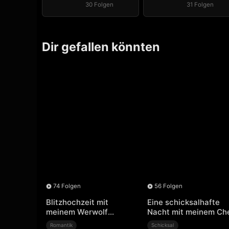
30 Folgen
31 Folgen
Dir gefallen könnten
74 Folgen
56 Folgen
Blitzhochzeit mit
Eine schicksalhafte
meinem Werwolf
Nacht mit meinem Ch
Ehemann
Romantik
Schicksal