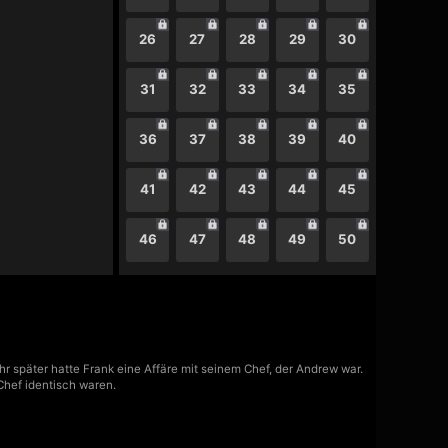
26
27
28
29
30
31
32
33
34
35
36
37
38
39
40
41
42
43
44
45
46
47
48
49
50
r später hatte Frank eine Affäre mit seinem Chef, der Andrew war.
Chef identisch waren.