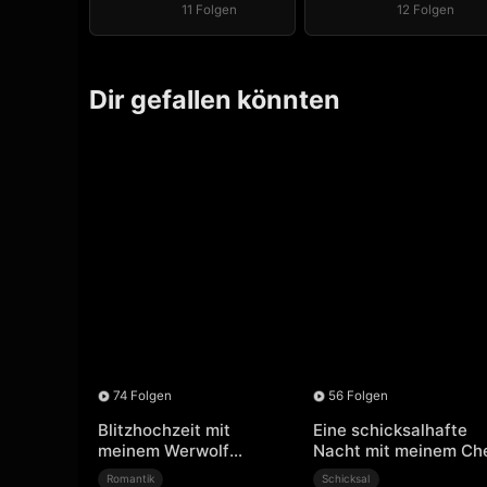
11 Folgen
12 Folgen
Dir gefallen könnten
74 Folgen
56 Folgen
Blitzhochzeit mit
Eine schicksalhafte
meinem Werwolf
Nacht mit meinem Ch
Ehemann
Romantik
Schicksal