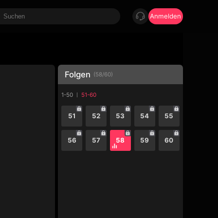
Anmelden
Folgen
(
58
/
60
)
1-50
51-60
51
52
53
54
55
56
57
58
59
60