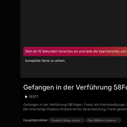
Sieh dir 15 Sekunden Vorschau an und lade die App herunter, um 
komplette Serie zu sehen.
Gefangen in der Verführung 58F
15377
Gefangen in der Verführung 58Folgen. Frank, ein Kleinstadtjunge, 
Der ehemalige Playboy Andrew lernte Verantwortung, Frank gewann
Hauptdarsteller:
Frederic Boag-Jones
Paul Williams Donova