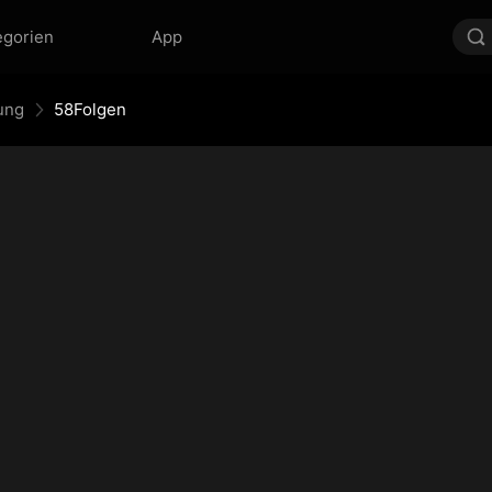
egorien
App
ung
58Folgen