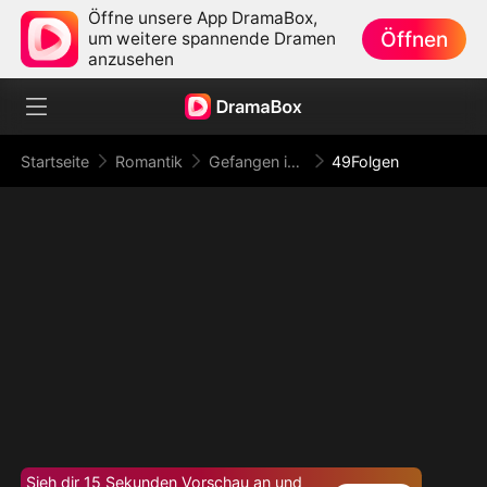
Öffne unsere App DramaBox,
Öffnen
um weitere spannende Dramen
anzusehen
Startseite
Romantik
Gefangen in der Verführung
49Folgen
Sieh dir 15 Sekunden Vorschau an und