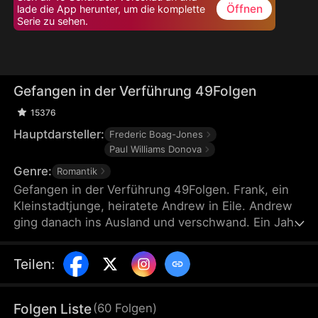
Öffnen
lade die App herunter, um die komplette
Serie zu sehen.
Gefangen in der Verführung 49Folgen
15376
Hauptdarsteller:
Frederic Boag-Jones
Paul Williams Donova
Genre:
Romantik
Gefangen in der Verführung 49Folgen. Frank, ein
Kleinstadtjunge, heiratete Andrew in Eile. Andrew
ging danach ins Ausland und verschwand. Ein Jahr
später hatte Frank eine Affäre mit seinem Chef, der
Andrew war. Der ehemalige Playboy Andrew lernte
Teilen
:
Verantwortung, Frank gewann das Vertrauen
zurück. Bei der Scheidung stellte Frank fest, dass
Ehemann und Chef identisch waren.
Folgen Liste
(
60
Folgen
)