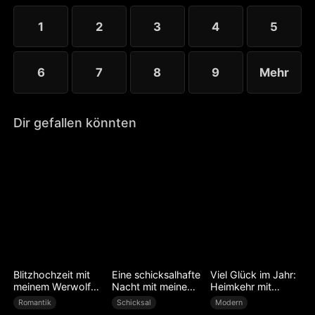
1
2
3
4
5
6
7
8
9
Mehr
Dir gefallen könnten
Blitzhochzeit mit
Eine schicksalhafte
Viel Glück im Jahr:
meinem Werwolf
Nacht mit meinem
Heimkehr mit
Ehemann
Chef
Erfolg
Romantik
Schicksal
Modern