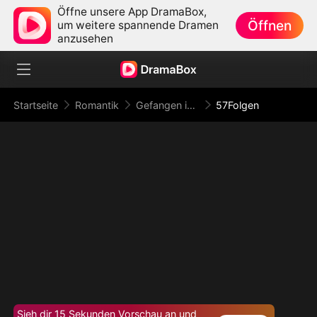
Öffne unsere App DramaBox,
Öffnen
um weitere spannende Dramen
anzusehen
Startseite
Romantik
Gefangen in der Verführung
57Folgen
Sieh dir 15 Sekunden Vorschau an und