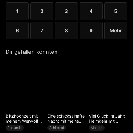
1
2
3
4
5
6
7
8
9
Mehr
Dir gefallen könnten
Blitzhochzeit mit
Eine schicksalhafte
Viel Glück im Jahr:
meinem Werwolf
Nacht mit meinem
Heimkehr mit
Ehemann
Chef
Erfolg
Romantik
Schicksal
Modern