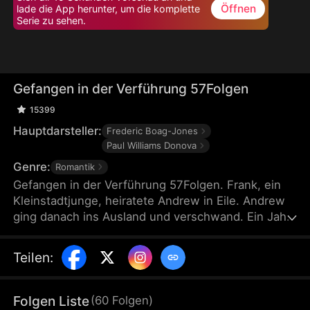
Öffnen
lade die App herunter, um die komplette
Serie zu sehen.
Gefangen in der Verführung 57Folgen
15399
Hauptdarsteller:
Frederic Boag-Jones
Paul Williams Donova
Genre:
Romantik
Gefangen in der Verführung 57Folgen. Frank, ein
Kleinstadtjunge, heiratete Andrew in Eile. Andrew
ging danach ins Ausland und verschwand. Ein Jahr
später hatte Frank eine Affäre mit seinem Chef, der
Andrew war. Der ehemalige Playboy Andrew lernte
Teilen
:
Verantwortung, Frank gewann das Vertrauen
zurück. Bei der Scheidung stellte Frank fest, dass
Ehemann und Chef identisch waren.
Folgen Liste
(
60
Folgen
)