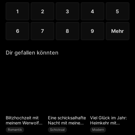
1
2
3
4
5
6
7
8
9
Mehr
Dir gefallen könnten
Blitzhochzeit mit
Eine schicksalhafte
Viel Glück im Jahr:
meinem Werwolf
Nacht mit meinem
Heimkehr mit
Ehemann
Chef
Erfolg
Romantik
Schicksal
Modern