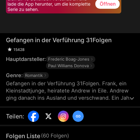
Öffnen
lade die App herunter, um die komplette
Serie zu sehen.
Gefangen in der Verführung 31Folgen
15428
Hauptdarsteller:
Frederic Boag-Jones
Paul Williams Donova
Genre:
Romantik
Gefangen in der Verführung 31Folgen. Frank, ein
Kleinstadtjunge, heiratete Andrew in Eile. Andrew
ging danach ins Ausland und verschwand. Ein Jahr
später hatte Frank eine Affäre mit seinem Chef, der
Andrew war. Der ehemalige Playboy Andrew lernte
Teilen
:
Verantwortung, Frank gewann das Vertrauen
zurück. Bei der Scheidung stellte Frank fest, dass
Ehemann und Chef identisch waren.
Folgen Liste
(
60
Folgen
)