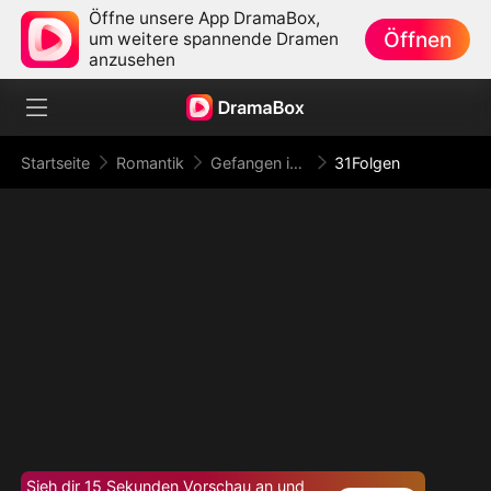
Öffne unsere App DramaBox,
Öffnen
um weitere spannende Dramen
anzusehen
Startseite
Romantik
Gefangen in der Verführung
31Folgen
Sieh dir 15 Sekunden Vorschau an und